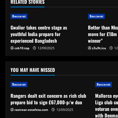
t
RELATED STORIES
n
Baccarat
Baccarat
a
Gwalior takes centre stage as
Better than Nk
v
youthful India prepare for
move for £18m 
experienced Bangladesh
winner"
i
csb10.top
12/09/2025
z3u9t.icu
12
g
a
YOU MAY HAVE MISSED
t
Baccarat
Baccarat
i
Rangers dealt exit concern as rich club
Mallorca ey
o
prepare bid to sign £67,000-p/w duo
Liga club c
veteran ov
n
rastrear-estafeta.com
12/09/2025
with Denmar