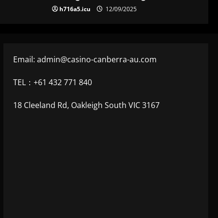
Negociação de crias de Cotia traz
h716a5.icu
12/09/2025
valor milionário para os cofres do
São Paulo nesta temporada
5
12/09/2025
Email:
admin@casino-canberra-au.com
TEL：+61 432 771 840
18 Cleeland Rd, Oakleigh South VIC 3167