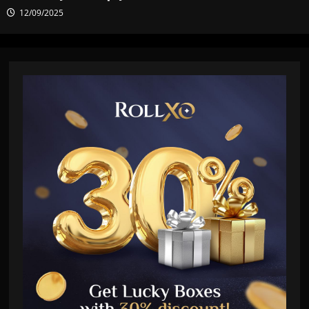
12/09/2025