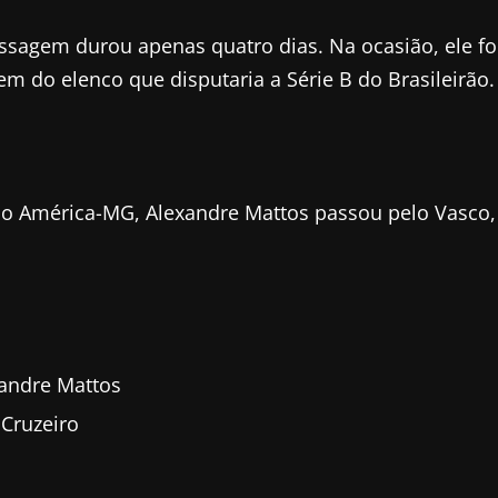
ssagem durou apenas quatro dias. Na ocasião, ele fo
m do elenco que disputaria a Série B do Brasileirão.
 no América-MG, Alexandre Mattos passou pelo Vasco,
andre Mattos
Cruzeiro