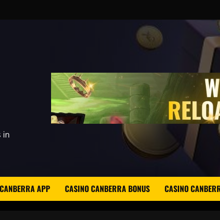
 in
 CANBERRA APP
CASINO CANBERRA BONUS
CASINO CANBERR