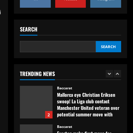
bring fresh ideas
Baccarat
i
12/09/2025
Negociação de crias de Cotia traz
valor milionário para os cofres do
SEARCH
São Paulo nesta temporada
5
12/09/2025
SEARCH
Baccarat
Rangers dealt exit concern as
rich club prepare bid to sign
£67,000-p/w duo
TRENDING NEWS
1
12/09/2025
Baccarat
Mallorca eye Christian Eriksen
swoop! La Liga club contact
Manchester United veteran over
potential summer move with
2
Denmark star ready to take pay
cut
Baccarat