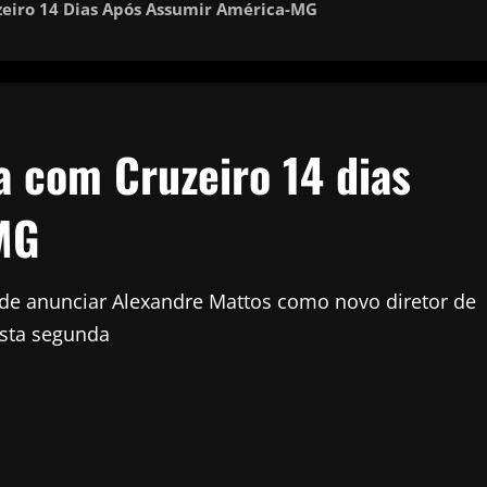
eiro 14 Dias Após Assumir América-MG
a com Cruzeiro 14 dias
MG
 de anunciar Alexandre Mattos como novo diretor de
esta segunda