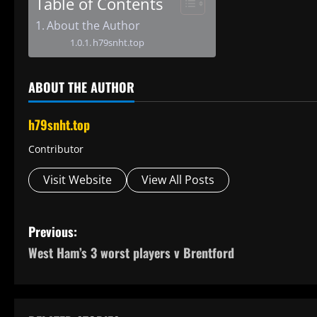
Table of Contents
About the Author
h79snht.top
ABOUT THE AUTHOR
h79snht.top
Contributor
Visit Website
View All Posts
P
Previous:
West Ham’s 3 worst players v Brentford
o
s