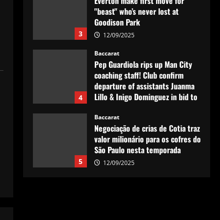
Everton make first move for
12/09/2025
"beast" who’s never lost at
Goodison Park
3
12/09/2025
Baccarat
Pep Guardiola rips up Man City
coaching staff! Club confirm
departure of assistants Juanma
Lillo & Inigo Dominguez in bid to
4
bring fresh ideas
Baccarat
12/09/2025
Negociação de crias de Cotia traz
valor milionário para os cofres do
São Paulo nesta temporada
5
12/09/2025
Baccarat
Rangers dealt exit concern as
rich club prepare bid to sign
£67,000-p/w duo